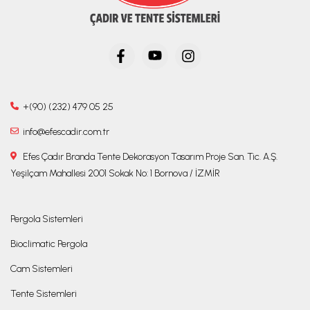
+(90) (232) 479 05 25
info@efescadir.com.tr
Efes Çadır Branda Tente Dekorasyon Tasarım Proje San. Tic. A.Ş.
Yeşilçam Mahallesi 2001 Sokak No: 1 Bornova / İZMİR
Pergola Sistemleri
Bioclimatic Pergola
Cam Sistemleri
Tente Sistemleri