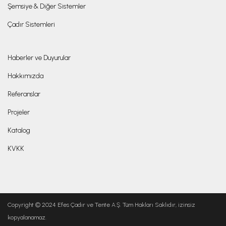
Şemsiye & Diğer Sistemler
Çadır Sistemleri
Haberler ve Duyurular
Hakkımızda
Referanslar
Projeler
Katalog
KVKK
Copyright © 2024 Efes Çadır ve Tente A.Ş. Tüm Hakları Saklıdır, izinsiz
kopyalanamaz.